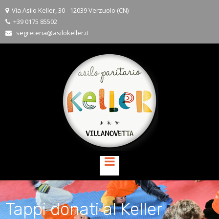
Via Asilo Keller, 30 - 12039 Verzuolo (CN)

+39 0175 85502

segreteria@asilokeller.it

Tappi donati al Keller